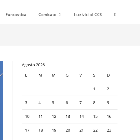
Funtastica
Comitato
Iscriviti al CCS
Agosto 2026
L
M
M
G
V
S
D
1
2
3
4
5
6
7
8
9
10
11
12
13
14
15
16
17
18
19
20
21
22
23