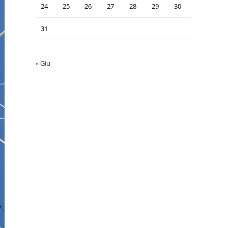
24
25
26
27
28
29
30
31
« Giu