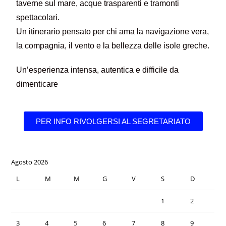
taverne sul mare, acque trasparenti e tramonti
spettacolari.
Un itinerario pensato per chi ama la navigazione vera,
la compagnia, il vento e la bellezza delle isole greche.
Un’esperienza intensa, autentica e difficile da
dimenticare
PER INFO RIVOLGERSI AL SEGRETARIATO
Agosto 2026
L
M
M
G
V
S
D
1
2
3
4
5
6
7
8
9