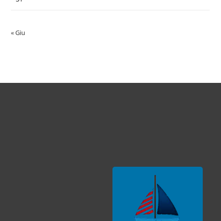
« Giu