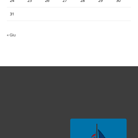
24
25
26
27
28
29
30
31
« Giu